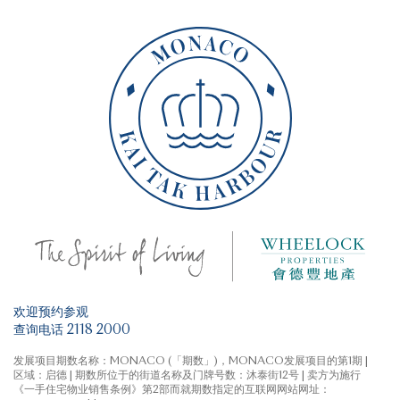
BODY N SOUL Pool 专业健身教练
#
体温检测系统
1
由项目举办一系列锻链身心的健身课程及身心提升工作坊，并由健身教练及健康顾问
1
CLUB MONACO 入口处设体温检测仪
，以非接触式科技快速检测住客体温，确保
为你提供专业指导
到访者健康。
欢迎预约参观
查询电话 2118 2000
发展项目期数名称：MONACO (「期数」)，MONACO发展项目的第1期 |
区域：启德 | 期数所位于的街道名称及门牌号数：沐泰街12号 | 卖方为施行
《一手住宅物业销售条例》第2部而就期数指定的互联网网站网址：