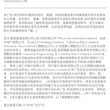
www.monaco.hk
本广告/宣传资料内载列的相片、图像、绘图或素描显示纯属画家对有关发展项
目之想像。有关相片、图像、绘图或素描并非按照比例绘画及/或可能经过电脑
修饰处理。准买家如欲了解发展项目的详情，请参阅售楼说明书。卖方亦建议
准买家到有关发展地 盘作实地考察，以对该发展地盘、其周边地区环境及附近
的公共设施有较佳了解。|
卖方:雅晋集团有限公司 | 卖方的控权公司: Myers Investments Limited、会德
丰地产有限公司、Seareef Holdings Limited、Fabulous New Limited、
Onwards Asia Limited | 期数的认可人士:吴国辉 | 期数的认可人士以其专业身
分担任经营人、董事或僱员的商号或法团:梁黄顾建 筑师(香港)事务所有限公司 |
期数的承建商: Gammon Engineering & Construction Company Limited|
就期数中的住宅物业的出售而代表拥有人行事的律师事务所:高李叶律师行 | 已
为期数的建造提供贷款或已承诺为该项建造提供融资的认可机构:法国巴黎银
行、香港上海汇丰银行有限公司、渣打银行(香港)有限公司 | 已为期数的建造提
供贷款的任何其他人:Wheelock Finance Limited | 本广告及其任何内容仅供参
考，并不构成亦不得诠释成作出任何不论明示或隐含之合约条款、要约、陈
述、承诺或保证(不论是否有关景观)，卖方亦不探求对任何物业的无明确选择购
楼意向或有明确选择购楼意向。 | 住宅物业市场情况不时变化，准买方应衡量其
财务情况及负担能力及所有相关因素方作出决定购买或于何时购买任何住宅物
业，于任何情况或时间，准买方绝不应以本广告/宣传资料之任何内容、资料或
概念作依据或受其影响决定购买或于何时购买任何住宅物业。 | 本广告由卖方发
布。 | 卖方建议准买方参阅售楼说明书，以了解期数的资料。
最后更新日期: 2026年7月27日