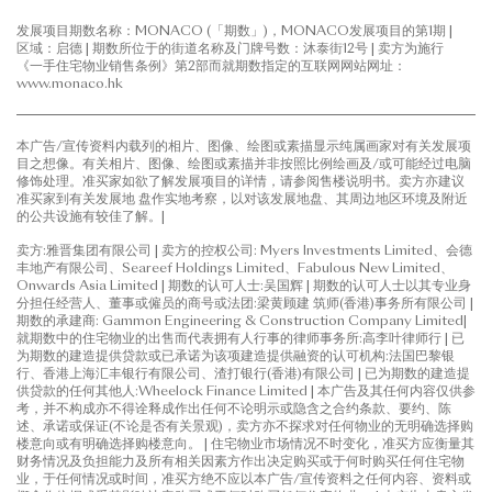
发展项目期数名称：MONACO (「期数」)，MONACO发展项目的第1期 |
区域：启德 | 期数所位于的街道名称及门牌号数：沐泰街12号 | 卖方为施行
《一手住宅物业销售条例》第2部而就期数指定的互联网网站网址：
www.monaco.hk
本广告/宣传资料内载列的相片、图像、绘图或素描显示纯属画家对有关发展项
目之想像。有关相片、图像、绘图或素描并非按照比例绘画及/或可能经过电脑
修饰处理。准买家如欲了解发展项目的详情，请参阅售楼说明书。卖方亦建议
准买家到有关发展地 盘作实地考察，以对该发展地盘、其周边地区环境及附近
的公共设施有较佳了解。|
卖方:雅晋集团有限公司 | 卖方的控权公司: Myers Investments Limited、会德
丰地产有限公司、Seareef Holdings Limited、Fabulous New Limited、
Onwards Asia Limited | 期数的认可人士:吴国辉 | 期数的认可人士以其专业身
分担任经营人、董事或僱员的商号或法团:梁黄顾建 筑师(香港)事务所有限公司 |
期数的承建商: Gammon Engineering & Construction Company Limited|
就期数中的住宅物业的出售而代表拥有人行事的律师事务所:高李叶律师行 | 已
为期数的建造提供贷款或已承诺为该项建造提供融资的认可机构:法国巴黎银
行、香港上海汇丰银行有限公司、渣打银行(香港)有限公司 | 已为期数的建造提
供贷款的任何其他人:Wheelock Finance Limited | 本广告及其任何内容仅供参
考，并不构成亦不得诠释成作出任何不论明示或隐含之合约条款、要约、陈
述、承诺或保证(不论是否有关景观)，卖方亦不探求对任何物业的无明确选择购
楼意向或有明确选择购楼意向。 | 住宅物业市场情况不时变化，准买方应衡量其
财务情况及负担能力及所有相关因素方作出决定购买或于何时购买任何住宅物
业，于任何情况或时间，准买方绝不应以本广告/宣传资料之任何内容、资料或