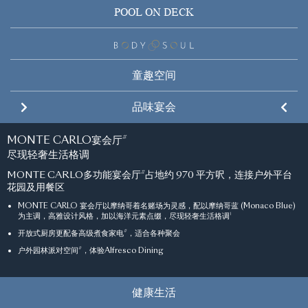
POOL ON DECK
区内罕有50M户外泳池
#
POOL ON DECK
户外园林Yacuzzi
仿如置身悠逸海上假期
#
童趣空间
Go hard.
Let loose.
Chill out.
Connect BODY N SOUL.
#
以游艇甲板为设计概念的「POOL ON DECK」50米户外泳池
，以木板铺砌池畔，池
畔配备长椅与帐篷屋，区内罕见
六大品牌概念：Lifestyle Gym 概念、私人会所
、心灵净化、时尚品
#
品味宴会
游艇主题童趣空间
让小孩探索无限可能
#
#
#
泳池区域
采用园林式设计，绿意翩然，更设户外园林「Yacuzzi」
，适合住户举办私
味、玩乐元素及自我训练
人派对
提供约 4,300 平方呎室内外多元益智游乐空间
「BODY N SOUL」 约 6,800 平方呎， 包括24 小时健身室
，让小孩自由探索小
#
#
MONTE CARLO宴会厅
#
宇宙
#
游戏元素「PRAMA Push & Play」 (AG6) 互动健身训练
尽现轻奢生活格调
GRAND PRIX Junior 儿童赛车场
#
#
虚拟私人教练机「KARA MIRROR」
MONTE CARLO多功能宴会厅
占地约 970 平方呎，连接户外平台
#
提供面积逾 2,500 平方呎儿童赛车场，仿车道的儿童游乐场；让小朋友体验速度的
#
由奥运选手共同研制的 Technogym SKILLS 系列专业健身机
花园及用餐区
刺激感
#
#
「轻健身」器材如拉筋机
、TRX 悬吊绳
等
MONTE CARLO 宴会厅以摩纳哥着名赌场为灵感，配以摩纳哥蓝 (Monaco Blue)
#
瑜伽室配备空中瑜伽专用悬垂绢布
The Lighthouse 多用途儿童室
#
1
为主调，高雅设计风格，加以海洋元素点缀，尽现轻奢生活格调
#
设亲子烹饪空间
，与家人享受下厨乐趣
#
开放式厨房更配备高级煮食家电
，适合各种聚会
BODY N SOUL Lounge 私人会所
#
#
户外园林派对空间
，体验Alfresco Dining
提供时尚品味的休息及社交场地
Treasure Island 游艇舱历奇乐园
#
#
设攀岩架、攀石墙、弹床及驾驶舱等游乐设施
，让小朋友挑战自我
BODY N SOUL Pool 25 米室内恒温泳池
#
健康生活
简约设计配以天窗户引入天然光线，无论不同天气，运动，从不中断