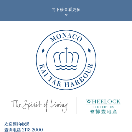
优质环境 拥抱健康生活
向下移查看更多
BODY N SOUL Pool 专业健身教练
#
健康的居住环境对生活至关重要，MONACO 采用一系列的高科技系
由项目举办一系列锻链身心的健身课程及身心提升工作坊，并由健身教练及健康顾问
统
，从细节着手，为住户打造安全卫生的环境。
1
为你提供专业指导
体验不一样的Work From Home
2
#
1
会所内设多个户外及室内休闲空间
，会所室内及地库停车场配备5G网络覆盖
，在
MONACO随时轻松处理事务。
NCCO空气净化系统
1
1
儿童设施及健身室设NCCO除菌净化装置
，从源头净化室内空气。系统能分解空气
中的悬浮粒子、重金属微粒等污染物，让住客呼吸清新空气。
体温检测系统
1
1
CLUB MONACO 入口处设体温检测仪
，以非接触式科技快速检测住客体温，确保
到访者健康。
欢迎预约参观
查询电话 2118 2000