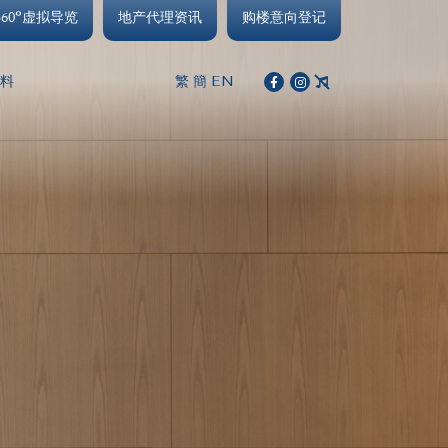
360°虚拟导览
地产代理资讯
购楼意向登记
繁
簡
EN
料