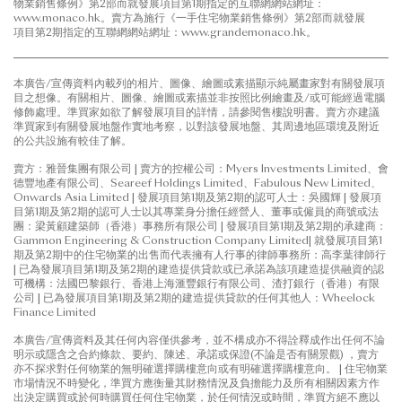
物業銷售條例》第2部而就發展項目第1期指定的互聯網網站網址：
www.monaco.hk。賣方為施行《一手住宅物業銷售條例》第2部而就發展
項目第2期指定的互聯網網站網址：www.grandemonaco.hk。
本廣告/宣傳資料內載列的相片、圖像、繪圖或素描顯示純屬畫家對有關發展項
目之想像。有關相片、圖像、繪圖或素描並非按照比例繪畫及/或可能經過電腦
修飾處理。準買家如欲了解發展項目的詳情，請參閱售樓說明書。賣方亦建議
準買家到有關發展地盤作實地考察，以對該發展地盤、其周邊地區環境及附近
的公共設施有較佳了解。
賣方：雅晉集團有限公司 | 賣方的控權公司：Myers Investments Limited、會
德豐地產有限公司、Seareef Holdings Limited、Fabulous New Limited、
Onwards Asia Limited | 發展項目第1期及第2期的認可人士：吳國輝 | 發展項
目第1期及第2期的認可人士以其專業身分擔任經營人、董事或僱員的商號或法
團：梁黃顧建築師（香港）事務所有限公司 | 發展項目第1期及第2期的承建商：
Gammon Engineering & Construction Company Limited| 就發展項目第1
期及第2期中的住宅物業的出售而代表擁有人行事的律師事務所：高李葉律師行
| 已為發展項目第1期及第2期的建造提供貸款或已承諾為該項建造提供融資的認
可機構：法國巴黎銀行、香港上海滙豐銀行有限公司、渣打銀行（香港）有限
公司 | 已為發展項目第1期及第2期的建造提供貸款的任何其他人：Wheelock
Finance Limited
本廣告/宣傳資料及其任何內容僅供參考，並不構成亦不得詮釋成作出任何不論
明示或隱含之合約條款、要約、陳述、承諾或保證(不論是否有關景觀) ，賣方
亦不探求對任何物業的無明確選擇購樓意向或有明確選擇購樓意向。 | 住宅物業
市場情況不時變化，準買方應衡量其財務情況及負擔能力及所有相關因素方作
出決定購買或於何時購買任何住宅物業，於任何情況或時間，準買方絕不應以