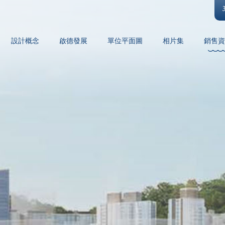
設計概念
啟德發展
單位平面圖
相片集
銷售資