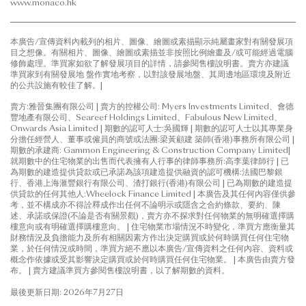
www.monaco.hk
本廣告/宣傳資料內載列的相片、圖像、繪圖或素描顯示純屬畫家對有關發展項
目之想像。有關相片、圖像、繪圖或素描並非按照比例繪畫及/或可能經過電腦
修飾處理。準買家如欲了解發展項目的詳情，請參閱售樓說明書。賣方亦建議
準買家到有關發展地 盤作實地考察，以對該發展地盤、其周邊地區環境及附近
的公共設施有較佳了解。|
賣方:雅晉集團有限公司 | 賣方的控權公司: Myers Investments Limited、會德
豐地產有限公司、Seareef Holdings Limited、Fabulous New Limited、
Onwards Asia Limited | 期數的認可人士:吳國輝 | 期數的認可人士以其專業身
分擔任經營人、董事或僱員的商號或法團:梁黃顧建 築師(香港)事務所有限公司 |
期數的承建商: Gammon Engineering & Construction Company Limited|
就期數中的住宅物業的出售而代表擁有人行事的律師事務所:高李葉律師行 | 已
為期數的建造提供貸款或已承諾為該項建造提供融資的認可機構:法國巴黎銀
行、香港上海滙豐銀行有限公司、渣打銀行(香港)有限公司 | 已為期數的建造提
供貸款的任何其他人:Wheelock Finance Limited | 本廣告及其任何內容僅供參
考，並不構成亦不得詮釋成作出任何不論明示或隱含之合約條款、要約、陳
述、承諾或保證(不論是否有關景觀)，賣方亦不探求對任何物業的無明確選擇購
樓意向或有明確選擇購樓意向。 | 住宅物業市場情況不時變化，準買方應衡量其
財務情況及負擔能力及所有相關因素方作出決定購買或於何時購買任何住宅物
業，於任何情況或時間，準買方絕不應以本廣告/宣傳資料之任何內容、資料或
概念作依據或受其影響決定購買或於何時購買任何住宅物業。 | 本廣告由賣方發
布。 | 賣方建議準買方參閱售樓說明書，以了解期數的資料。
最後更新日期: 2026年7月27日