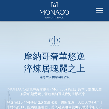
摩納哥奢華悠逸
淬煉居瑰麗之上
臨海生活 由摩納哥啟航
MONACO以地中海摩納哥 (Monaco) 為設計藍本，並加入遊
艇及帆船元素，營造摩納哥式臨海生活概念。
發展項目大門外設約 2.5 米高水幕，盡顯氣派，入口大堂外約14
米特高門廊，配襯帆船雕塑，甫入發展項目就可以感受摩納哥式