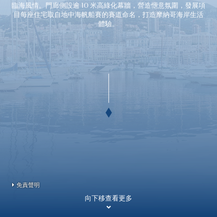
臨海風情。門廊側設逾 10 米高綠化幕牆，營造愜意氛圍，發展項
目每座住宅取自地中海帆船賽的賽道命名，打造摩納哥海岸生活
體驗。
免責聲明
向下移查看更多