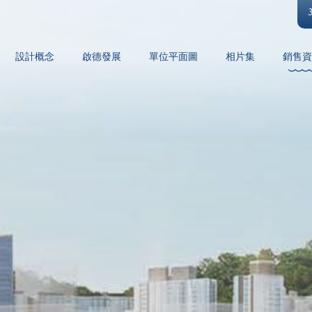
設計概念
啟德發展
單位平面圖
相片集
銷售資