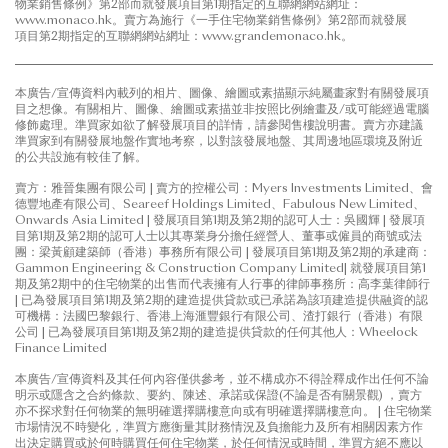
物業銷售條例》第2部而就發展項目第1期指定的互聯網網站網址：
www.monaco.hk。賣方為施行《一手住宅物業銷售條例》第2部而就發展
項目第2期指定的互聯網網站網址：www.grandemonaco.hk。
本廣告/宣傳資料內載列的相片、圖像、繪圖或素描顯示純屬畫家對有關發展項
目之想像。有關相片、圖像、繪圖或素描並非按照比例繪畫及/或可能經過電腦
修飾處理。準買家如欲了解發展項目的詳情，請參閱售樓說明書。賣方亦建議
準買家到有關發展地盤作實地考察，以對該發展地盤、其周邊地區環境及附近
的公共設施有較佳了解。
賣方：雅晉集團有限公司 | 賣方的控權公司：Myers Investments Limited、會
德豐地產有限公司、Seareef Holdings Limited、Fabulous New Limited、
Onwards Asia Limited | 發展項目第1期及第2期的認可人士：吳國輝 | 發展項
目第1期及第2期的認可人士以其專業身分擔任經營人、董事或僱員的商號或法
團：梁黃顧建築師（香港）事務所有限公司 | 發展項目第1期及第2期的承建商：
Gammon Engineering & Construction Company Limited| 就發展項目第1
期及第2期中的住宅物業的出售而代表擁有人行事的律師事務所：高李葉律師行
| 已為發展項目第1期及第2期的建造提供貸款或已承諾為該項建造提供融資的認
可機構：法國巴黎銀行、香港上海滙豐銀行有限公司、渣打銀行（香港）有限
公司 | 已為發展項目第1期及第2期的建造提供貸款的任何其他人：Wheelock
Finance Limited
本廣告/宣傳資料及其任何內容僅供參考，並不構成亦不得詮釋成作出任何不論
明示或隱含之合約條款、要約、陳述、承諾或保證(不論是否有關景觀) ，賣方
亦不探求對任何物業的無明確選擇購樓意向或有明確選擇購樓意向。 | 住宅物業
市場情況不時變化，準買方應衡量其財務情況及負擔能力及所有相關因素方作
出決定購買或於何時購買任何住宅物業，於任何情況或時間，準買方絕不應以