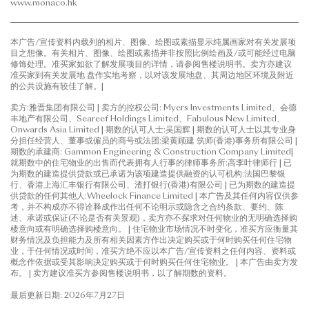
www.monaco.hk
本广告/宣传资料内载列的相片、图像、绘图或素描显示纯属画家对有关发展项
目之想像。有关相片、图像、绘图或素描并非按照比例绘画及/或可能经过电脑
修饰处理。准买家如欲了解发展项目的详情，请参阅售楼说明书。卖方亦建议
准买家到有关发展地 盘作实地考察，以对该发展地盘、其周边地区环境及附近
的公共设施有较佳了解。|
卖方:雅晋集团有限公司 | 卖方的控权公司: Myers Investments Limited、会德
丰地产有限公司、Seareef Holdings Limited、Fabulous New Limited、
Onwards Asia Limited | 期数的认可人士:吴国辉 | 期数的认可人士以其专业身
分担任经营人、董事或僱员的商号或法团:梁黄顾建 筑师(香港)事务所有限公司 |
期数的承建商: Gammon Engineering & Construction Company Limited|
就期数中的住宅物业的出售而代表拥有人行事的律师事务所:高李叶律师行 | 已
为期数的建造提供贷款或已承诺为该项建造提供融资的认可机构:法国巴黎银
行、香港上海汇丰银行有限公司、渣打银行(香港)有限公司 | 已为期数的建造提
供贷款的任何其他人:Wheelock Finance Limited | 本广告及其任何内容仅供参
考，并不构成亦不得诠释成作出任何不论明示或隐含之合约条款、要约、陈
述、承诺或保证(不论是否有关景观)，卖方亦不探求对任何物业的无明确选择购
楼意向或有明确选择购楼意向。 | 住宅物业市场情况不时变化，准买方应衡量其
财务情况及负担能力及所有相关因素方作出决定购买或于何时购买任何住宅物
业，于任何情况或时间，准买方绝不应以本广告/宣传资料之任何内容、资料或
概念作依据或受其影响决定购买或于何时购买任何住宅物业。 | 本广告由卖方发
布。 | 卖方建议准买方参阅售楼说明书，以了解期数的资料。
最后更新日期: 2026年7月27日