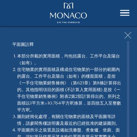
平面圖註釋
本部分所載的實用面積，均包括露台、工作平台及陽台
（如有）。
單位平面圖
住宅物業的實用面積及構成住宅物業的一部分的範圍內
的露台、工作平台及陽台（如有）的樓面面積，是按
MONACO 一絲不苟，別具匠心，為住客精心打造每個單
《一手住宅物業銷售條例》（第621章）第8條計算得出
位。
的。其他指明項目的面積 (不計算入實用面積) 是按《一
手住宅物業銷售條例》附表2第2部計算得出的。所列之
面積以1平方米=10.764平方呎換算，並四捨五入至整數
平方呎。
圖則經簡化處理，有關住宅物業的面積及平面圖等詳
情，請參閱售樓說明書及最近的已經批准的建築圖則。
平面圖所示之裝置及設備如洗滌盤、煮食爐、坐廁、面
盆、浴缸等只供展示其大約位置而非展示其實際大小、