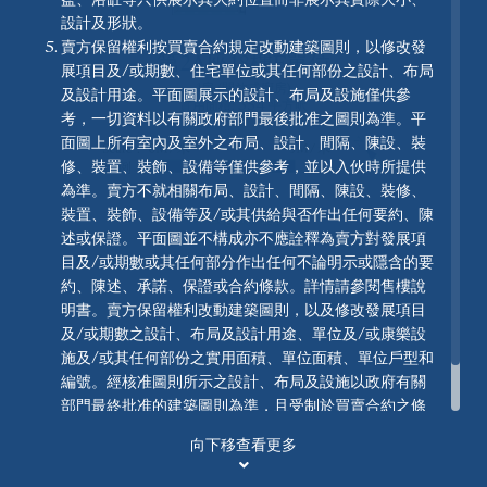
設計及形狀。
賣方保留權利按買賣合約規定改動建築圖則，以修改發
開放式單位
1房
(開放式廚房)
第2A座18樓F單位
展項目及/或期數、住宅單位或其任何部份之設計、布局
1房 (開放式廚房)
及設計用途。平面圖展示的設計、布局及設施僅供參
實用面積: 354 平方呎
考，一切資料以有關政府部門最後批准之圖則為準。平
面圖上所有室內及室外之布局、設計、間隔、陳設、裝
2房
(開放式廚房)
2房
修、裝置、裝飾、設備等僅供參考，並以入伙時所提供
為準。賣方不就相關布局、設計、間隔、陳設、裝修、
裝置、裝飾、設備等及/或其供給與否作出任何要約、陳
Legend 圖例
述或保證。平面圖並不構成亦不應詮釋為賣方對發展項
3房
(開放式廚房)
3房及儲物房
目及/或期數或其任何部分作出任何不論明示或隱含的要
約、陳述、承諾、保證或合約條款。詳情請參閱售樓說
明書。賣方保留權利改動建築圖則，以及修改發展項目
及/或期數之設計、布局及設計用途、單位及/或康樂設
3房1套
3房1套及工作間連洗手間
施及/或其任何部份之實用面積、單位面積、單位戶型和
編號。經核准圖則所示之設計、布局及設施以政府有關
部門最終批准的建築圖則為準，且受制於買賣合約之條
款。
4房2套及工作間連洗手間
向下移查看更多