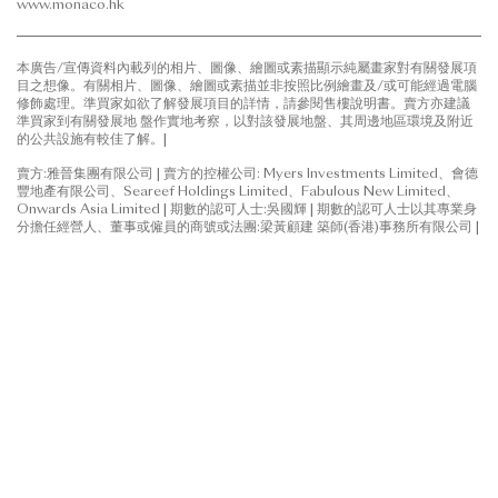
www.monaco.hk
本廣告/宣傳資料內載列的相片、圖像、繪圖或素描顯示純屬畫家對有關發展項
目之想像。有關相片、圖像、繪圖或素描並非按照比例繪畫及/或可能經過電腦
修飾處理。準買家如欲了解發展項目的詳情，請參閱售樓說明書。賣方亦建議
準買家到有關發展地 盤作實地考察，以對該發展地盤、其周邊地區環境及附近
的公共設施有較佳了解。|
賣方:雅晉集團有限公司 | 賣方的控權公司: Myers Investments Limited、會德
豐地產有限公司、Seareef Holdings Limited、Fabulous New Limited、
Onwards Asia Limited | 期數的認可人士:吳國輝 | 期數的認可人士以其專業身
分擔任經營人、董事或僱員的商號或法團:梁黃顧建 築師(香港)事務所有限公司 |
期數的承建商: Gammon Engineering & Construction Company Limited|
就期數中的住宅物業的出售而代表擁有人行事的律師事務所:高李葉律師行 | 已
為期數的建造提供貸款或已承諾為該項建造提供融資的認可機構:法國巴黎銀
行、香港上海滙豐銀行有限公司、渣打銀行(香港)有限公司 | 已為期數的建造提
供貸款的任何其他人:Wheelock Finance Limited | 本廣告及其任何內容僅供參
考，並不構成亦不得詮釋成作出任何不論明示或隱含之合約條款、要約、陳
述、承諾或保證(不論是否有關景觀)，賣方亦不探求對任何物業的無明確選擇購
樓意向或有明確選擇購樓意向。 | 住宅物業市場情況不時變化，準買方應衡量其
財務情況及負擔能力及所有相關因素方作出決定購買或於何時購買任何住宅物
業，於任何情況或時間，準買方絕不應以本廣告/宣傳資料之任何內容、資料或
概念作依據或受其影響決定購買或於何時購買任何住宅物業。 | 本廣告由賣方發
布。 | 賣方建議準買方參閱售樓說明書，以了解期數的資料。
最後更新日期: 2026年7月27日