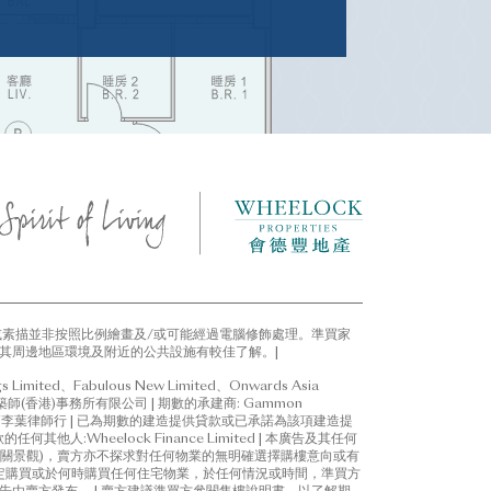
任何不論明示或隱含的要約、陳述、
期數之設計、布局及設計用途、單位
及設施以政府有關部門最終批准的
4房2套及工作間連洗手間
或素描並非按照比例繪畫及/或可能經過電腦修飾處理。準買家
其周邊地區環境及附近的公共設施有較佳了解。|
mited、Fabulous New Limited、Onwards Asia
間
師(香港)事務所有限公司 | 期數的承建商: Gammon
律師事務所:高李葉律師行 | 已為期數的建造提供貸款或已承諾為該項建造提
Wheelock Finance Limited | 本廣告及其任何
關景觀)，賣方亦不探求對任何物業的無明確選擇購樓意向或有
決定購買或於何時購買任何住宅物業，於任何情況或時間，準買方