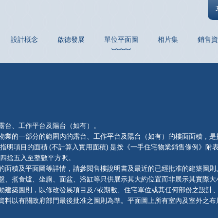
設計概念
啟德發展
單位平面圖
相片集
銷售資
單位平面圖
露台、工作平台及陽台（如有）。
物業的一部分的範圍內的露台、工作平台及陽台（如有）的樓面面積，是
他指明項目的面積 (不計算入實用面積) 是按《一手住宅物業銷售條例》附
，並四捨五入至整數平方呎。
ONACO 一絲不苟，別具匠心，為住客精心打造每個單
的面積及平面圖等詳情，請參閱售樓說明書及最近的已經批准的建築圖則
盤、煮食爐、坐廁、面盆、浴缸等只供展示其大約位置而非展示其實際大
動建築圖則，以修改發展項目及/或期數、住宅單位或其任何部份之設計
資料以有關政府部門最後批准之圖則為準。平面圖上所有室內及室外之布
以入伙時所提供為準。賣方不就相關布局、設計、間隔、陳設、裝修、裝