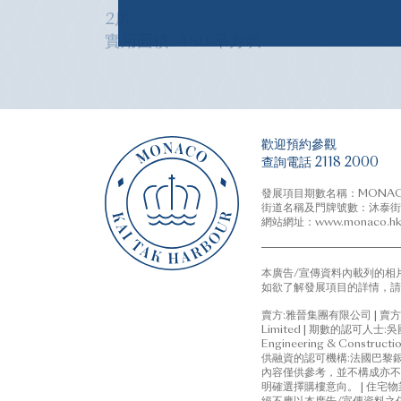
作出任何要約、陳述或保證。平
2房
承諾、保證或合約條款。詳情請
實用面積: 480 平方呎
及/或康樂設施及/或其任何部
建築圖則為準，且受制於買賣合
開放式單位
歡迎預約參觀
1房
(開放式廚房)
查詢電話 2118 2000
發展項目期數名稱：MONACO
街道名稱及門牌號數：沐泰街1
Legend 圖例
網站網址：www.monaco.h
本廣告/宣傳資料內載列的相
如欲了解發展項目的詳情，請
賣方:雅晉集團有限公司 | 賣方的控權公
Limited | 期數的認可
Engineering & Con
供融資的認可機構:法國巴黎銀行、
內容僅供參考，並不構成亦不
明確選擇購樓意向。 | 住