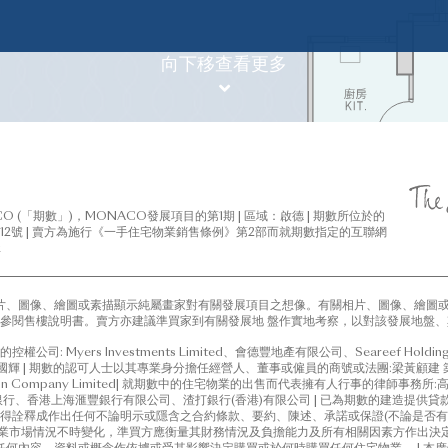
面圖並不構成亦不應詮釋為賣方對發展項目及/或期數或其任何部分作出
參閱售樓說明書。賣方保留權利改動建築圖則，以及修改發展項目及/或
份之實用面積、單位面積、單位戶型和編號。經核准圖則所示之設計、布局
向下移查看更多
約之條款。
2房
(開放式廚房)
3房
(開放式廚房)
2房
3房及儲物房
 (「期數」)，MONACO發展項目的第1期 | 區域：啟德 | 期數所位於的
2號 | 賣方為施行《一手住宅物業銷售條例》第2部而就期數指定的互聯網
k
3房1套
片、圖像、繪圖或素描顯示純屬畫家對有關發展項目之想像。有關相片、圖像、繪圖
參閱售樓說明書。賣方亦建議準買家到有關發展地 盤作實地考察，以對該發展地盤、
司: Myers Investments Limited、會德豐地產有限公司、Seareef Holdings Li
3房1套及工作間連洗手
人士:吳國輝 | 期數的認可人士以其專業身分擔任經營人、董事或僱員的商號或法團:梁黃顧建 築
struction Company Limited| 就期數中的住宅物業的出售而代表擁有人行事的
香港上海滙豐銀行有限公司、渣打銀行(香港)有限公司 | 已為期數的建造提供貸款的任何其他人:
得詮釋成作出任何不論明示或隱含之合約條款、要約、陳述、承諾或保證(不論是否有
宅物業市場情況不時變化，準買方應衡量其財務情況及負擔能力及所有相關因素方作出