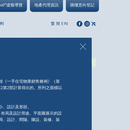
360°虛擬導覽
地產代理資訊
購樓意向登記
繁
簡
EN
料
按《一手住宅物業銷售條例》（第
表2第2部計算得出的。所列之面積以
位。
。
小、設計及形狀。
、布局及設計用途。平面圖展示的設
局、設計、間隔、陳設、裝修、裝
置、裝飾、設備等及/或其供給與否