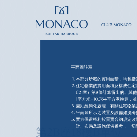
CLUB MONACO
平面圖註釋
本部分所載的實用面積，均包括
住宅物業的實用面積及構成住宅
621章）第8條計算得出的。其
1平方米=10.764平方呎換算
M
圖則經簡化處理，有關住宅物業
平面圖所示之裝置及設備如洗滌
賣方保留權利按買賣合約規定改
計、布局及設施僅供參考，一切
第2B座18樓B單位
置、裝飾、設備等僅供參考，並