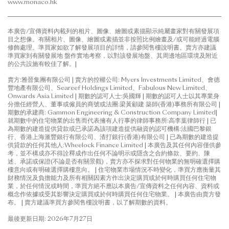
www.monaco.hk
本廣告/宣傳資料內載列的相片、圖像、繪圖或素描顯示純屬畫家對有關發展項
目之想像。有關相片、圖像、繪圖或素描並非按照比例繪畫及/或可能經過電腦
修飾處理。準買家如欲了解發展項目的詳情，請參閱售樓說明書。賣方亦建議
準買家到有關發展地 盤作實地考察，以對該發展地盤、其周邊地區環境及附近
的公共設施有較佳了解。|
賣方:雅晉集團有限公司 | 賣方的控權公司: Myers Investments Limited、會德
豐地產有限公司、Seareef Holdings Limited、Fabulous New Limited、
Onwards Asia Limited | 期數的認可人士:吳國輝 | 期數的認可人士以其專業身
分擔任經營人、董事或僱員的商號或法團:梁黃顧建 築師(香港)事務所有限公司 |
期數的承建商: Gammon Engineering & Construction Company Limited|
就期數中的住宅物業的出售而代表擁有人行事的律師事務所:高李葉律師行 | 已
為期數的建造提供貸款或已承諾為該項建造提供融資的認可機構:法國巴黎銀
行、香港上海滙豐銀行有限公司、渣打銀行(香港)有限公司 | 已為期數的建造提
供貸款的任何其他人:Wheelock Finance Limited | 本廣告及其任何內容僅供參
考，並不構成亦不得詮釋成作出任何不論明示或隱含之合約條款、要約、陳
述、承諾或保證(不論是否有關景觀)，賣方亦不探求對任何物業的無明確選擇購
樓意向或有明確選擇購樓意向。 | 住宅物業市場情況不時變化，準買方應衡量其
財務情況及負擔能力及所有相關因素方作出決定購買或於何時購買任何住宅物
業，於任何情況或時間，準買方絕不應以本廣告/宣傳資料之任何內容、資料或
概念作依據或受其影響決定購買或於何時購買任何住宅物業。 | 本廣告由賣方發
布。 | 賣方建議準買方參閱售樓說明書，以了解期數的資料。
最後更新日期: 2026年7月27日