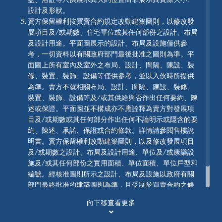
設計及形狀。
賣方保留權利按買賣合約規定改動建築圖則，以修改發
開放式單位
1房
(開放式廚房)
展項目及/或期數、住宅單位或其任何部份之設計、布局
第2B座18樓D單位
及設計用途。平面圖展示的設計、布局及設施僅供參
2房 (開放式廚房)
考，一切資料以有關政府部門最後批准之圖則為準。平
實用面積: 437 平方呎
面圖上所有室內及室外之布局、設計、間隔、陳設、裝
2房
(開放式廚房)
2房
修、裝置、裝飾、設備等僅供參考，並以入伙時所提供
為準。賣方不就相關布局、設計、間隔、陳設、裝修、
裝置、裝飾、設備等及/或其供給與否作出任何要約、陳
Legend 圖例
述或保證。平面圖並不構成亦不應詮釋為賣方對發展項
3房
(開放式廚房)
3房及儲物房
目及/或期數或其任何部分作出任何不論明示或隱含的要
約、陳述、承諾、保證或合約條款。詳情請參閱售樓說
明書。賣方保留權利改動建築圖則，以及修改發展項目
及/或期數之設計、布局及設計用途、單位及/或康樂設
3房1套
3房1套及工作間連洗手間
施及/或其任何部份之實用面積、單位面積、單位戶型和
編號。經核准圖則所示之設計、布局及設施以政府有關
部門最終批准的建築圖則為準，且受制於買賣合約之條
款。
4房2套及工作間連洗手間
向下移查看更多