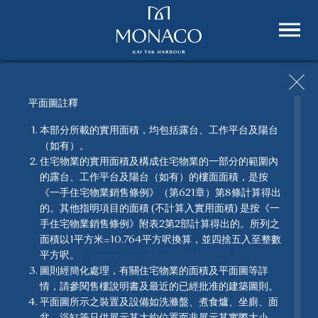
平面圖註釋
本部分所載的實用面積，均包括露台、工作平台及陽台
（如有）。
單位平面圖
住宅物業的實用面積及構成住宅物業的一部分的範圍內
的露台、工作平台及陽台（如有）的樓面面積，是按
MONACO 一絲不苟，別具匠心，為住客精心打造每個單
《一手住宅物業銷售條例》（第621章）第8條計算得出
位。
的。其他指明項目的面積 (不計算入實用面積) 是按《一
手住宅物業銷售條例》附表2第2部計算得出的。所列之
面積以1平方米=10.764平方呎換算，並四捨五入至整數
平方呎。
圖則經簡化處理，有關住宅物業的面積及平面圖等詳
情，請參閱售樓說明書及最近的已經批准的建築圖則。
平面圖所示之裝置及設備如洗滌盤、煮食爐、坐廁、面
盆、浴缸等只供展示其大約位置而非展示其實際大小、