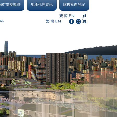
360°虛擬導覽
地產代理資訊
購樓意向登記
繁
簡
EN
繁
簡
EN
料